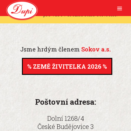
Aktuální informace: Naše maloobchodní prodejny
pro vás i v březnu stále otevřené!
SORTIMENT
Kamna + krby
PRODEJNY
Železářství a hospodářské potřeby
Jsme hrdým členem
Sokov a.s.
Kuchyňka
VELKOOBCHOD
ZEMĚ ŽIVITELKA 2026
TRADICE
UBYTOVNA
Poštovní adresa:
KONTAKT
Dolní 1268/4
České Budějovice 3
PARTNEŘI