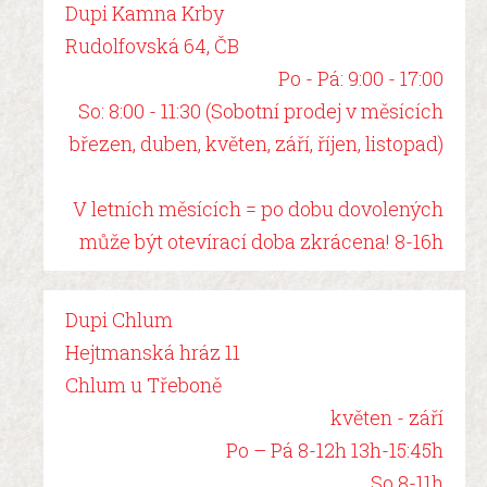
Dupi Kamna Krby
Rudolfovská 64, ČB
Po - Pá: 9:00 - 17:00
So: 8:00 - 11:30 (Sobotní prodej v měsících
březen, duben, květen, září, říjen, listopad)
V letních měsících = po dobu dovolených
může být otevírací doba zkrácena! 8-16h
Dupi Chlum
Hejtmanská hráz 11
Chlum u Třeboně
květen - září
Po – Pá 8-12h 13h-15:45h
So 8-11h