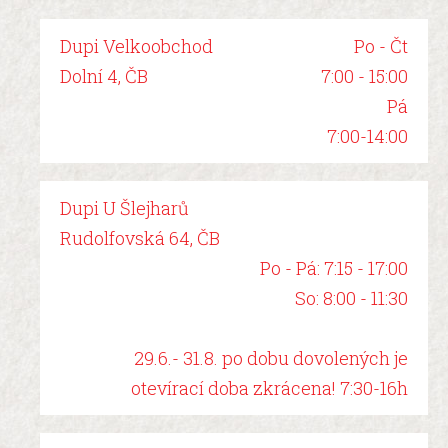
Dupi Velkoobchod
Po - Čt
Dolní 4, ČB
7:00 - 15:00
Pá
7:00-14:00
Dupi U Šlejharů
Rudolfovská 64, ČB
Po - Pá: 7:15 - 17:00
So: 8:00 - 11:30
29.6.- 31.8. po dobu dovolených je
otevírací doba zkrácena! 7:30-16h